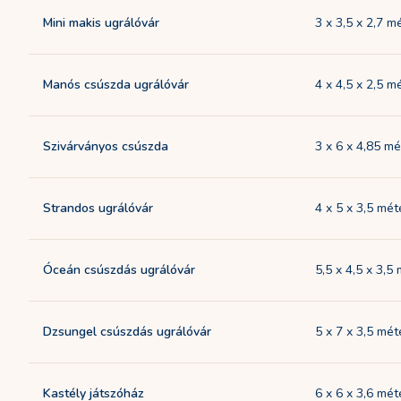
Mini makis ugrálóvár
3 x 3,5 x 2,7 m
Manós csúszda ugrálóvár
4 x 4,5 x 2,5 m
Szivárványos csúszda
3 x 6 x 4,85 mé
Strandos ugrálóvár
4 x 5 x 3,5 mét
Óceán csúszdás ugrálóvár
5,5 x 4,5 x 3,5
Dzsungel csúszdás ugrálóvár
5 x 7 x 3,5 mét
Kastély játszóház
6 x 6 x 3,6 mét