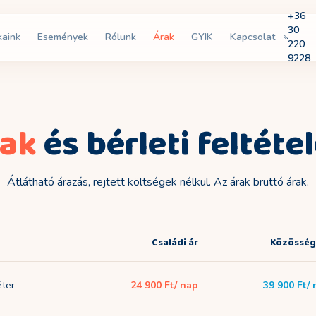
+36
30
kaink
Események
Rólunk
Árak
GYIK
Kapcsolat
220
9228
rak
és bérleti feltéte
Átlátható árazás, rejtett költségek nélkül. Az árak bruttó árak.
Családi ár
Közösségi
éter
24 900 Ft
/ nap
39 900 Ft
/