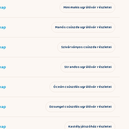
 nap
Mini makis ugrálóvár részletei
 nap
Manós csúszda ugrálóvár részletei
 nap
Szivárványos csúszda részletei
 nap
Strandos ugrálóvár részletei
 nap
Óceán csúszdás ugrálóvár részletei
 nap
Dzsungel csúszdás ugrálóvár részletei
 nap
Kastély játszóház részletei