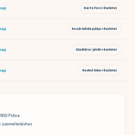
 nap
Darts foci részletei
 nap
Kosárlabda pálya részletei
 nap
Gladiátor játék részletei
 nap
Rodeó bika részletei
900 Ft/óra
z üzemeltetéshez