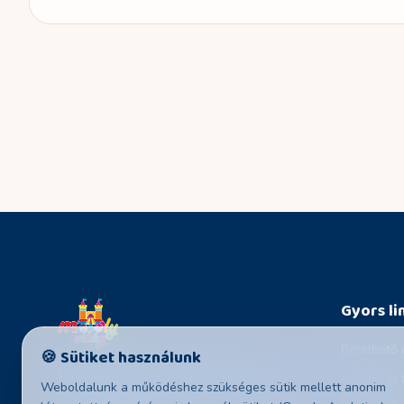
Gyors li
Bérelhető 
🍪 Sütiket használunk
Ugrálóvárak és ügyességi játékok bérlése
Ugrálóvár 
Weboldalunk a működéshez szükséges sütik mellett anonim
Hajdú-Bihar megyében és környező