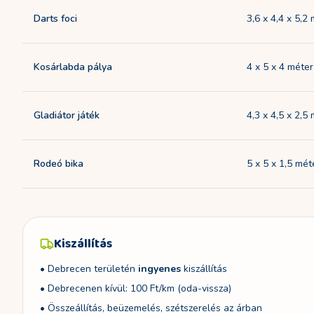
Darts foci
3,6 x 4,4 x 5,2
Kosárlabda pálya
4 x 5 x 4 méter
Gladiátor játék
4,3 x 4,5 x 2,5
Rodeó bika
5 x 5 x 1,5 mét
Kiszállítás
• Debrecen területén
ingyenes
kiszállítás
• Debrecenen kívül: 100 Ft/km (oda-vissza)
• Összeállítás, beüzemelés, szétszerelés az árban