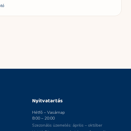
ató
Nyitvatartás
Hétfő – Vasárnap
8:00 – 20:00
Szezonális üzemelés: április – október