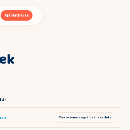
Ajánlatkérés
lek
 ár
Részletek
 nap
Mini óceános ugrálóvár részletei