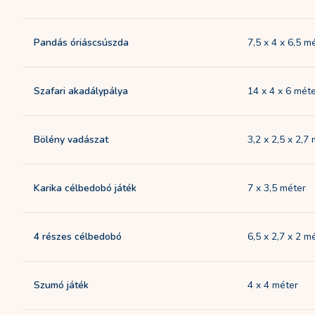
Pandás óriáscsúszda
7,5 x 4 x 6,5 m
Szafari akadálypálya
14 x 4 x 6 mét
Bölény vadászat
3,2 x 2,5 x 2,7
Karika célbedobó játék
7 x 3,5 méter
4 részes célbedobó
6,5 x 2,7 x 2 m
Szumó játék
4 x 4 méter