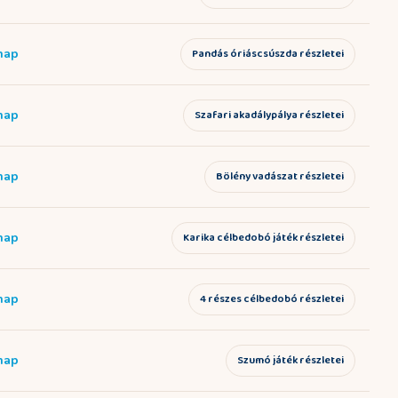
 nap
Pandás óriáscsúszda részletei
 nap
Szafari akadálypálya részletei
 nap
Bölény vadászat részletei
 nap
Karika célbedobó játék részletei
 nap
4 részes célbedobó részletei
 nap
Szumó játék részletei