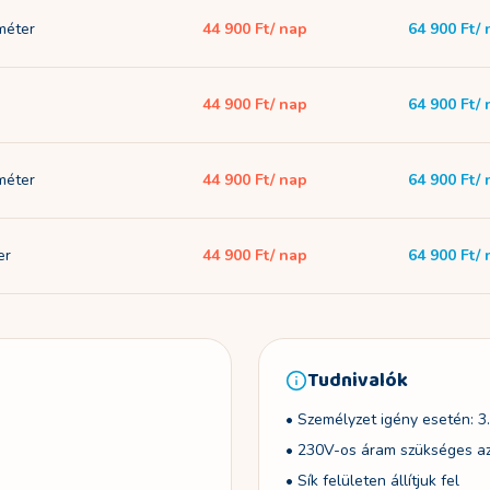
 méter
44 900 Ft
/ nap
64 900 Ft
/
44 900 Ft
/ nap
64 900 Ft
/
 méter
44 900 Ft
/ nap
64 900 Ft
/
er
44 900 Ft
/ nap
64 900 Ft
/
Tudnivalók
•
Személyzet igény esetén: 3.
•
230V-os áram szükséges a
•
Sík felületen állítjuk fel