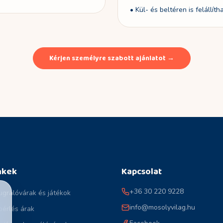
•
Kül- és beltéren is felállíth
Kérjen személyre szabott ajánlatot →
nkek
Kapcsolat
+36 30 220 9228
ugrálóvárak és játékok
info@mosolyvilag.hu
bérlés árak