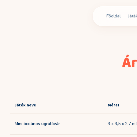
Főoldal
Játé
Á
Játék neve
Méret
Mini óceános ugrálóvár
3 x 3,5 x 2,7 m