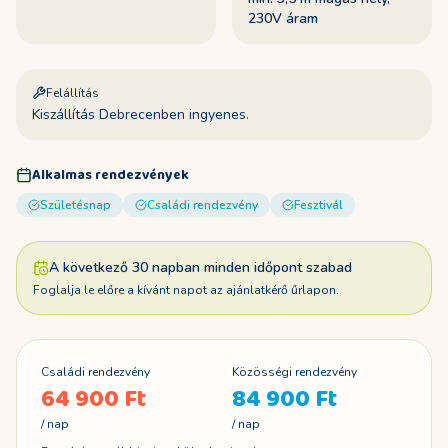
230V áram
Felállítás
Kiszállítás Debrecenben ingyenes.
Alkalmas rendezvények
Születésnap
Családi rendezvény
Fesztivál
A következő 30 napban minden időpont szabad
Foglalja le előre a kívánt napot az ajánlatkérő űrlapon.
Családi rendezvény
Közösségi rendezvény
64 900 Ft
84 900 Ft
/ nap
/ nap