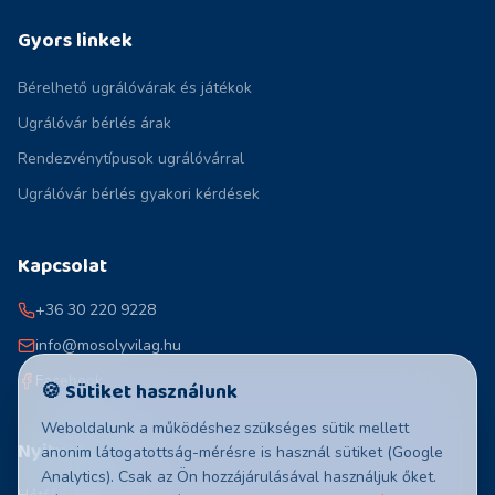
Gyors linkek
Bérelhető ugrálóvárak és játékok
Ugrálóvár bérlés árak
Rendezvénytípusok ugrálóvárral
Ugrálóvár bérlés gyakori kérdések
Kapcsolat
+36 30 220 9228
info@mosolyvilag.hu
Facebook
🍪 Sütiket használunk
Weboldalunk a működéshez szükséges sütik mellett
Nyitvatartás
anonim látogatottság-mérésre is használ sütiket (Google
Analytics). Csak az Ön hozzájárulásával használjuk őket.