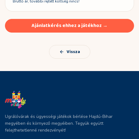
Bruttó ár, további rejtett költség nincs!
Ajánlatkérés ehhez a játékhoz →
Vissza
Ugrálóvárak és ügyességi játékok bérlése Hajdú-Bihar
megyében és környező megyéiben. Tegyük együtt
felejthetetlenné rendezvényét!