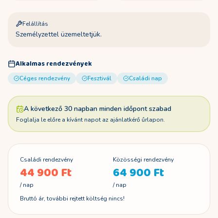
Felállítás
Személyzettel üzemeltetjük.
Alkalmas rendezvények
Céges rendezvény
Fesztivál
Családi nap
A következő 30 napban minden időpont szabad
Foglalja le előre a kívánt napot az ajánlatkérő űrlapon.
Családi rendezvény
Közösségi rendezvény
44 900 Ft
64 900 Ft
/ nap
/ nap
Bruttó ár, további rejtett költség nincs!