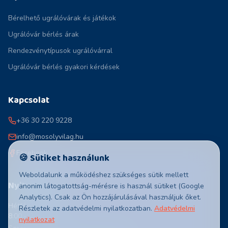
Bérelhető ugrálóvárak és játékok
Ugrálóvár bérlés árak
Rendezvénytípusok ugrálóvárral
Ugrálóvár bérlés gyakori kérdések
Kapcsolat
+36 30 220 9228
info@mosolyvilag.hu
Facebook
🍪 Sütiket használunk
Weboldalunk a működéshez szükséges sütik mellett
Nyitvatartás
anonim látogatottság-mérésre is használ sütiket (Google
Analytics). Csak az Ön hozzájárulásával használjuk őket.
Hétfő – Vasárnap
Részletek az adatvédelmi nyilatkozatban.
Adatvédelmi
8:00 – 20:00
nyilatkozat