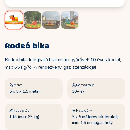
Rodeó bika
Rodeó bika felfújható biztonsági gyűrűvel! 10 éves kortól,
max 65 kg/fő. A rendezvény igazi szenzációja!
Méret
Korosztály
5 x 5 x 1,5 méter
10+ év
Kapacitás
Helyigény
1 fő (max 65 kg)
5 x 5 méteres sík terület,
min. 1,5 m magas hely