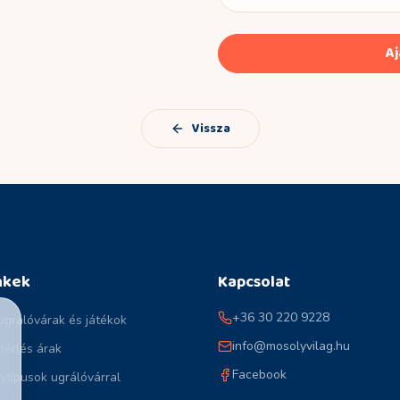
Aj
Vissza
nkek
Kapcsolat
+36 30 220 9228
ugrálóvárak és játékok
info@mosolyvilag.hu
bérlés árak
Facebook
típusok ugrálóvárral