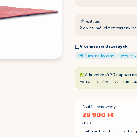
Felállítás
2 db szumó jelmez tartozik ho
Alkalmas rendezvények
Céges rendezvény
Fesztiv
A következő 30 napban mi
Foglalja le előre a kívánt napot a
Családi rendezvény
29 900 Ft
/ nap
Bruttó ár, további rejtett költség