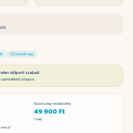
zzá.
ál
Családi nap
nden időpont szabad
z ajánlatkérő űrlapon.
Közösségi rendezvény
49 900 Ft
/ nap
 nincs!