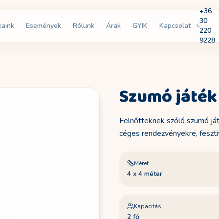
+36
30
kaink
Események
Rólunk
Árak
GYIK
Kapcsolat
220
9228
Szumó játék
Felnőtteknek szóló szumó ját
céges rendezvényekre, fesztiv
Méret
4 x 4 méter
Kapacitás
2 fő