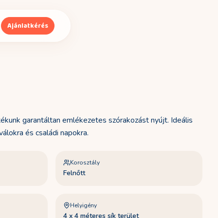
Ajánlatkérés
ékunk garantáltan emlékezetes szórakozást nyújt. Ideális
álokra és családi napokra.
Korosztály
Felnőtt
Helyigény
4 x 4 méteres sík terület