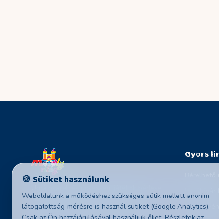
Gyors li
Bérelhető 
🍪 Sütiket használunk
Ugrálóvárak és ügyességi játékok bérlése
Ugrálóvár 
Weboldalunk a működéshez szükséges sütik mellett anonim
Hajdú-Bihar megyében és környező
látogatottság-mérésre is használ sütiket (Google Analytics).
Rendezvény
megyéiben. Tegyük együtt felejthetetlenné
Csak az Ön hozzájárulásával használjuk őket. Részletek az