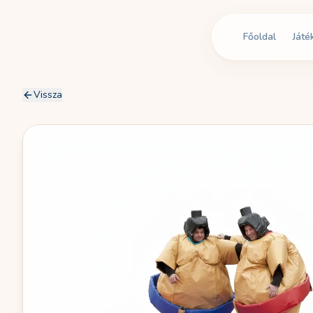
Főoldal
Játé
Vissza