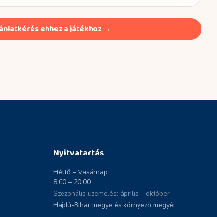
ánlatkérés ehhez a játékhoz →
Nyitvatartás
Hétfő – Vasárnap
8:00 – 20:00
Szezonális üzemelés: április – október
Hajdú-Bihar megye és környező megyéi